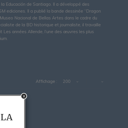
e la Educación de Santiago. Il a développé des
SM ediciones. Il a publié la bande dessinée “Dragon
u Museo Nacional de Bellas Artes dans le cadre du
liste de la BD historique et journaliste, il travaille
t Les années Allende, l’une des œuvres les plus
ium.
Affichage :
200
x
 LA