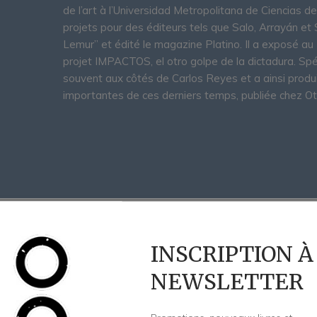
de l’art à l’Universidad Metropolitana de Ciencias d
projets pour des éditeurs tels que Salo, Arrayán et 
Lemur” et édité le magazine Platino. Il a exposé a
projet IMPACTOS, el otro golpe de la dictadura. Spécia
souvent aux côtés de Carlos Reyes et a ainsi produi
importantes de ces derniers temps, publiée chez Ot
INSCRIPTION À
NEWSLETTER