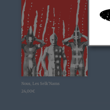
Nous, Les Selk’Nams
24,00
€