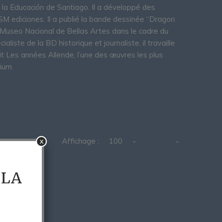
e la Educación de Santiago. Il a développé des
SM ediciones. Il a publié la bande dessinée “Dragon
u Museo Nacional de Bellas Artes dans le cadre du
liste de la BD historique et journaliste, il travaille
t Les années Allende, l’une des œuvres les plus
ium.
x
Affichage :
100
 LA