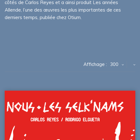
côtés de Carlos Reyes et a ainsi produit Les années
Allende, l’une des œuvres les plus importantes de ces
derniers temps, publiée chez Otium.
Affichage :
300