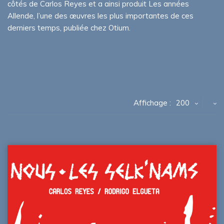
côtés de Carlos Reyes et a ainsi produit Les années
Allende, l’une des œuvres les plus importantes de ces
derniers temps, publiée chez Otium.
Affichage :
200