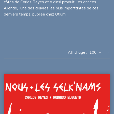
côtés de Carlos Reyes et a ainsi produit Les années
Allende, l’une des œuvres les plus importantes de ces
derniers temps, publiée chez Otium.
Affichage :
100