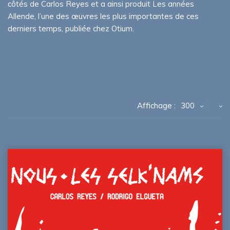
côtés de Carlos Reyes et a ainsi produit Les années
Allende, l’une des œuvres les plus importantes de ces
derniers temps, publiée chez Otium.
Affichage :
300