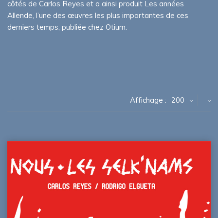
côtés de Carlos Reyes et a ainsi produit Les années
Allende, l’une des œuvres les plus importantes de ces
derniers temps, publiée chez Otium.
Affichage :
200