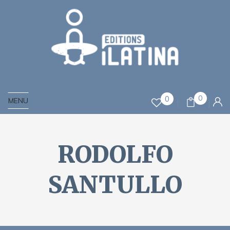
0
0
MENU
RODOLFO
SANTULLO