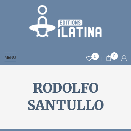
0
0
MENU
RODOLFO
SANTULLO