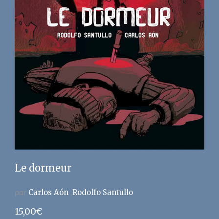
Le dormeur
par
Carlos Aón
Rodolfo Santullo
15,00
€