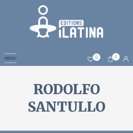
0
0
MENU
RODOLFO
SANTULLO