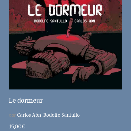
Le dormeur
par
Carlos Aón
Rodolfo Santullo
15,00
€