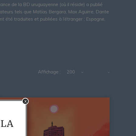
ance de la BD uruguayenne (où il réside) a publié
ateurs tels que Matías Bergara, Max Aguirre, Dante
nt été traduites et publiées à l’étranger : Espagne,
Affichage :
200
x
 LA