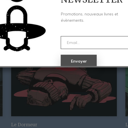
Promotions, nouveaux livres et
évènements.
Le Dormeur
L