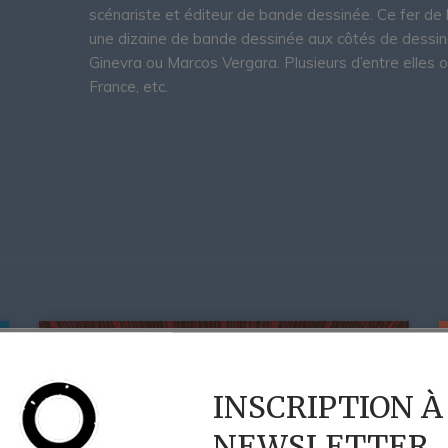
scénariste et éditeur de bande dessinée. Ce fer de l
une dizaine de bande dessinée aux côtés de dessin
Ginevra ou Marcos Vergara. Plusieurs d’entre elles o
France, etc.
INSCRIPTION À
NEWSLETTER