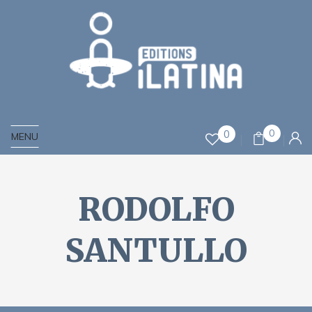
0
0
MENU
RODOLFO
SANTULLO