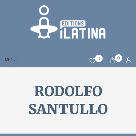
0
0
MENU
RODOLFO
SANTULLO