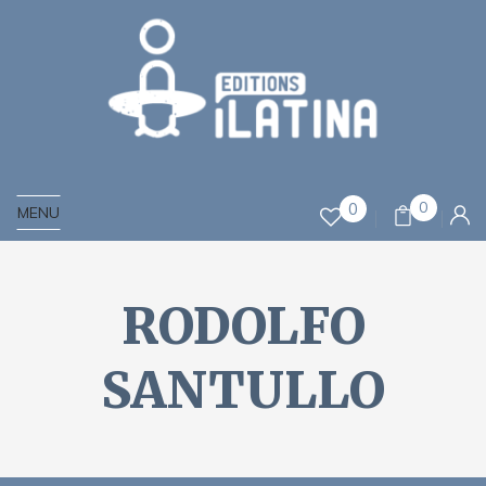
0
0
MENU
RODOLFO
SANTULLO