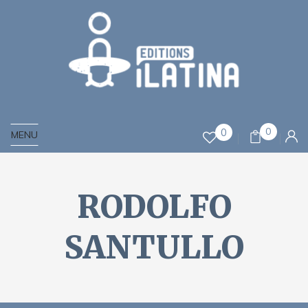
0
0
MENU
RODOLFO
SANTULLO