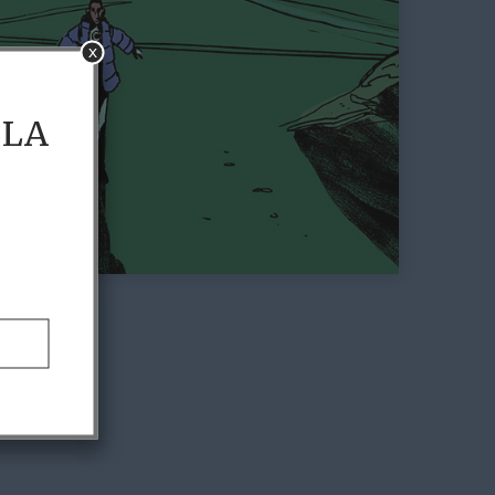
x
 LA
e