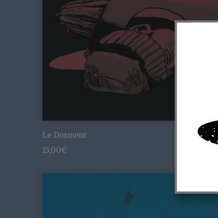
Le Dormeur
15,00
€