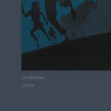
Les Rufians
12,00
€