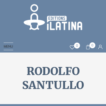
0
0
MENU
RODOLFO
SANTULLO