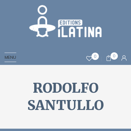
0
0
MENU
RODOLFO
SANTULLO