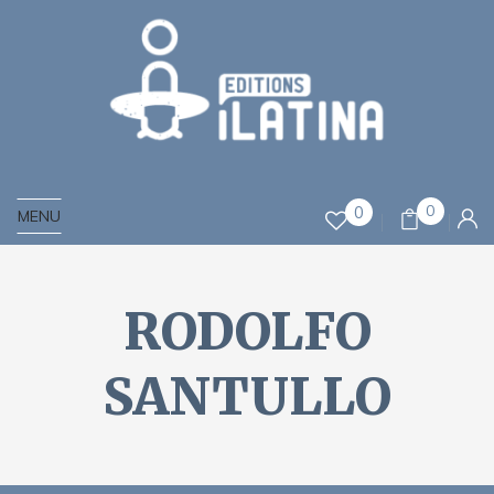
0
0
MENU
RODOLFO
SANTULLO