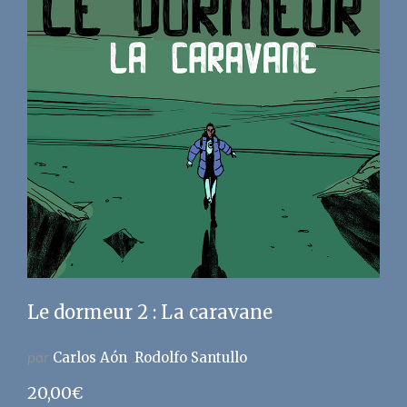
Le dormeur 2 : La caravane
par
Carlos Aón
Rodolfo Santullo
20,00
€