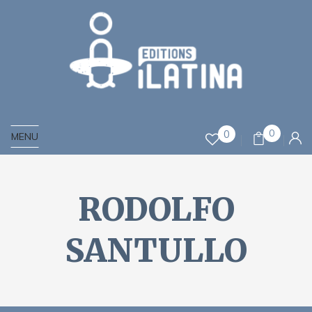
0
0
MENU
RODOLFO
SANTULLO