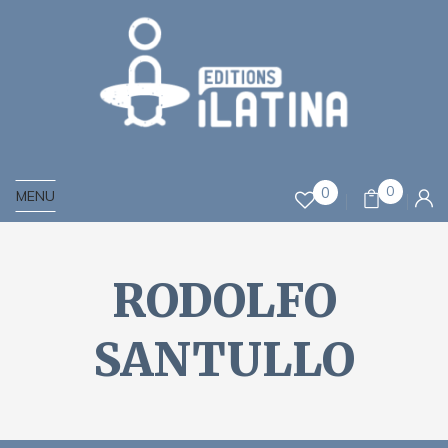
0
0
MENU
RODOLFO
SANTULLO