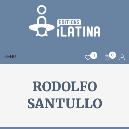
0
0
MENU
RODOLFO
SANTULLO