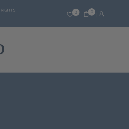
 RIGHTS
0
0
O