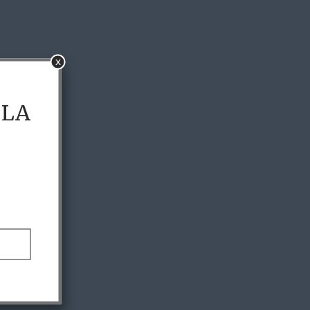
x
 LA