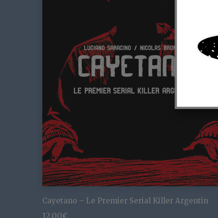
Cayetano – Le Premier Serial Killer Argentin
12,00
€