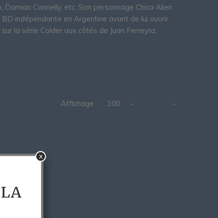
o, Damian Connelly, etc. Son personnage Chica Alien
a BD indépendante en Argentine avant de lui ouvrir
sur la série Colder aux côtés de Juan Ferreyra.
Affichage :
100
x
 LA