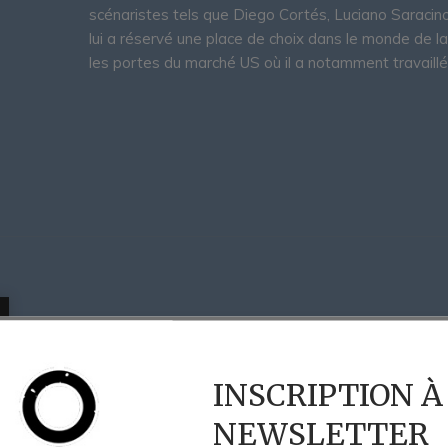
scénaristes tels que Diego Cortés, Luciano Saracin
lui a réservé une place de choix dans le monde de l
les portes du marché US où il a notamment travaillé 
INSCRIPTION À
NEWSLETTER