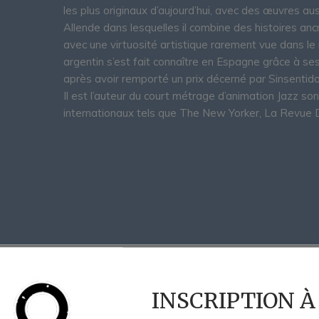
les plus originaux d’aujourd’hui, avec des œuvres 
Allende dans lesquelles il combine des histoires ancré
avec une virtuosité artistique rarement vue dans l
argentin s’est fait connaître en Espagne grâce à ses
après avoir remporté un prix décerné par Sinsenti
Il est l’auteur du court métrage d’animation Jazz s
internationaux tels que The New Yorker, La Revue D
Compendium, Essais graphiques et récit
INSCRIPTION À
par
Jorge Gonzalez