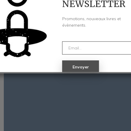
NEWSLETTER
30,00
€
Promotions, nouveaux livres et
évènements.
Jorge González fait partie de la nouvelle génération d'aut
grands auteurs de ce pays : Alberto Breccia, Carlos…
AJOUTER AU PANIER