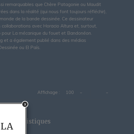
aussi remarquables que Chère Patagonie ou Maudit
es dans la réalité (qui nous font toujours réfléchir),
e monde de la bande dessinée. Ce dessinateur
 collaborations avec Horacio Altura et, surtout,
do pour La mécanique du fouet et Bandonéon.
ong et a également publié dans des médias
essinée ou El País.
Affichage :
100
x
s journalistiques
 LA