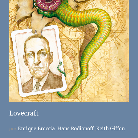
Lovecraft
par
Enrique Breccia
Hans Rodionoff
Keith Giffen