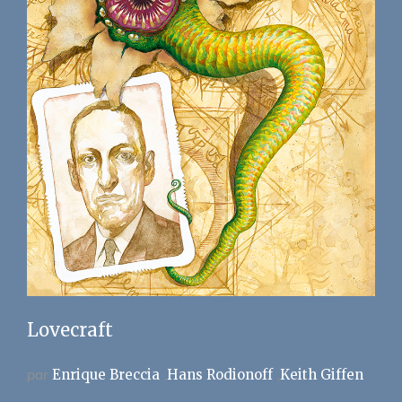
Lovecraft
par
Enrique Breccia
Hans Rodionoff
Keith Giffen