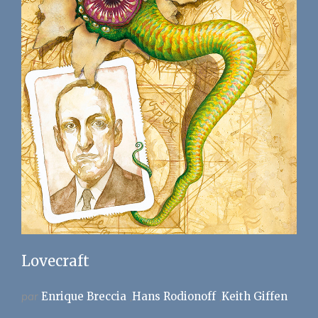
Lovecraft
par
Enrique Breccia
Hans Rodionoff
Keith Giffen