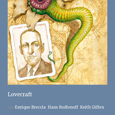
Lovecraft
par
Enrique Breccia
Hans Rodionoff
Keith Giffen