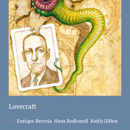
Lovecraft
par
Enrique Breccia
Hans Rodionoff
Keith Giffen