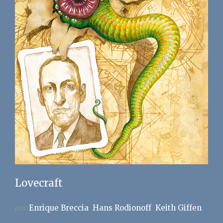
Lovecraft
par
Enrique Breccia
Hans Rodionoff
Keith Giffen