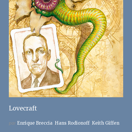
Lovecraft
par
Enrique Breccia
Hans Rodionoff
Keith Giffen