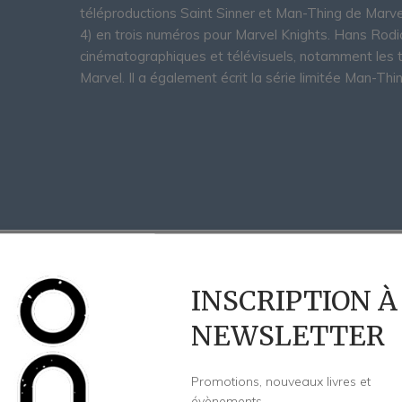
téléproductions Saint Sinner et Man-Thing de Marvel.
4) en trois numéros pour Marvel Knights. Hans Rodi
cinématographiques et télévisuels, notamment les t
Marvel. Il a également écrit la série limitée Man-Thi
INSCRIPTION À
NEWSLETTER
Promotions, nouveaux livres et
évènements.