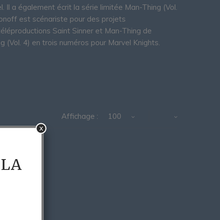
 Il a également écrit la série limitée Man-Thing (Vol.
onoff est scénariste pour des projets
éléproductions Saint Sinner et Man-Thing de
ng (Vol. 4) en trois numéros pour Marvel Knights.
Affichage :
100
x
 LA