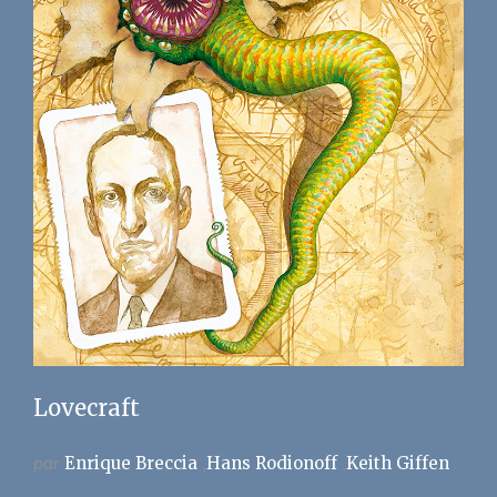
Lovecraft
par
Enrique Breccia
Hans Rodionoff
Keith Giffen