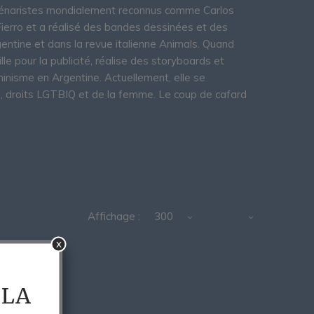
 scénaristes mondialement reconnus comme Carlos
e Fierro et a réalisé des bandes dessinées et des
entine et dans la revue italienne Animals. Quand
le pour la publicité, réalise des storyboards et
minisme en Argentine. Actuellement, elle se
me, droits LGTBIQ et de la femme. Le coup de cafard
Affichage :
300
x
 LA