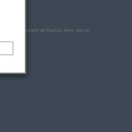
uis son appartement de Buenos Aires, elle se
oon,…