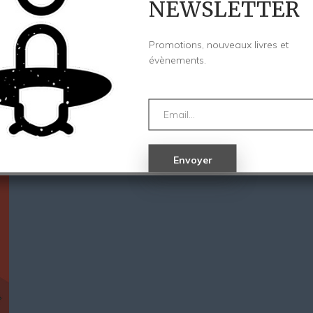
NEWSLETTER
22,00
€
Promotions, nouveaux livres et
évènements.
Lucía est une petite fille à l'imagination débordante. Dep
retrouve propulsée dans une forêt médiévale, dans un sal
AJOUTER AU PANIER