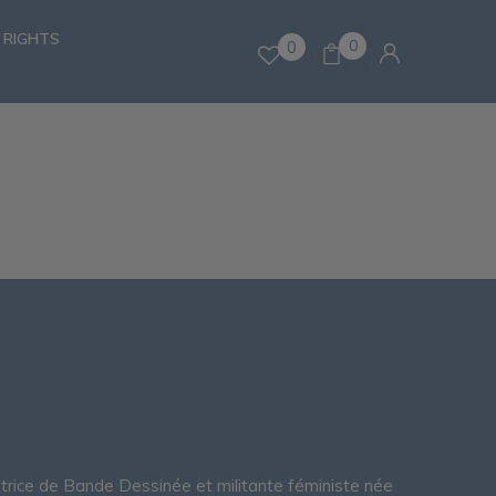
 RIGHTS
0
0
natrice de Bande Dessinée et militante féministe née