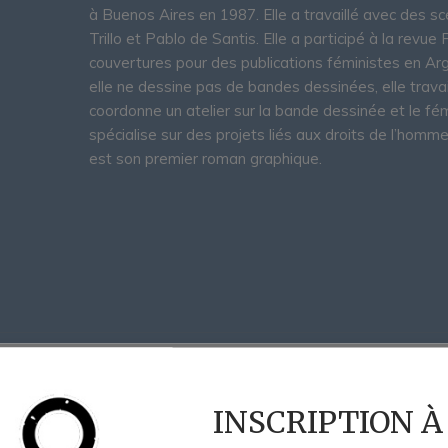
à Buenos Aires en 1987. Elle a travaillé avec des
Trillo et Pablo de Santis. Elle a participé à la revu
couvertures pour des publications féministes en Arg
elle ne dessine pas de bandes dessinées, elle travail
coordonne un atelier sur la bande dessinée et le fé
spécialise sur des projets liés aux droits de l’hom
est son premier roman graphique.
Le coup de cafard
INSCRIPTION À
par
Gato Fernández