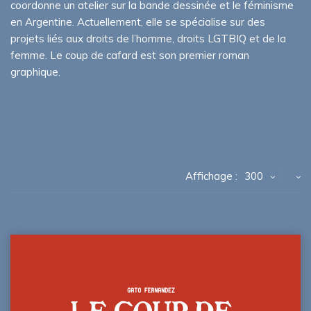
coordonne un atelier sur la bande dessinée et le féminisme
en Argentine. Actuellement, elle se spécialise sur des
projets liés aux droits de l’homme, droits LGTBIQ et de la
femme. Le coup de cafard est son premier roman
graphique.
Affichage :
300