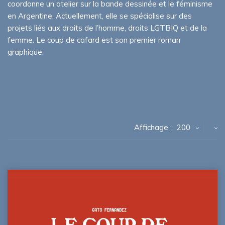
coordonne un atelier sur la bande dessinée et le féminisme
en Argentine. Actuellement, elle se spécialise sur des
projets liés aux droits de l’homme, droits LGTBIQ et de la
femme. Le coup de cafard est son premier roman
graphique.
Affichage :
200