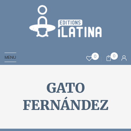
0
0
MENU
GATO
FERNÁNDEZ