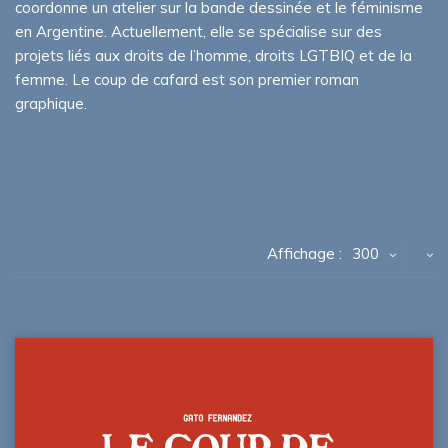
coordonne un atelier sur la bande dessinée et le féminisme
en Argentine. Actuellement, elle se spécialise sur des
projets liés aux droits de l’homme, droits LGTBIQ et de la
femme. Le coup de cafard est son premier roman
graphique.
Affichage :
300