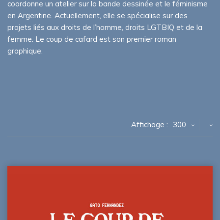
coordonne un atelier sur la bande dessinée et le féminisme
en Argentine. Actuellement, elle se spécialise sur des
projets liés aux droits de l’homme, droits LGTBIQ et de la
femme. Le coup de cafard est son premier roman
graphique.
Affichage :
300