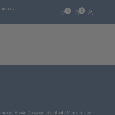
 RIGHTS
0
0
natrice de Bande Dessinée et militante féministe née