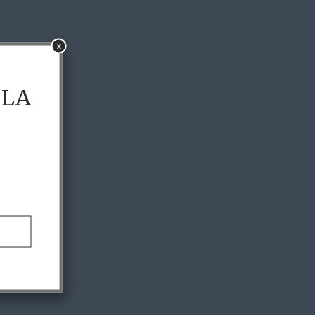
x
 LA