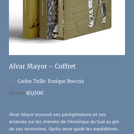
Alvar Mayor – Coffret
par
Carlos Trillo
Enrique Breccia
Le
Le
85,00
€
92,00
€
prix
prix
initial
actuel
était :
est :
Alvar Mayor poursuit ses pérégrinations et ses
92,00€.
85,00€.
errances sur les chemins de l'Amérique du Sud au gré
de ses rencontres. Après avoir guidé les expéditions…