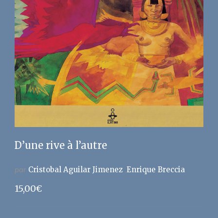
D’une rive à l’autre
par
Cristobal Aguilar Jimenez
Enrique Breccia
15,00
€