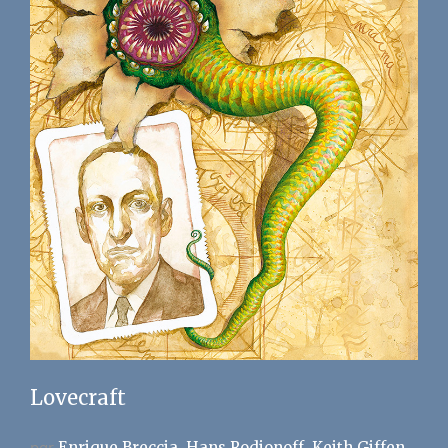
Lovecraft
par
Enrique Breccia
Hans Rodionoff
Keith Giffen