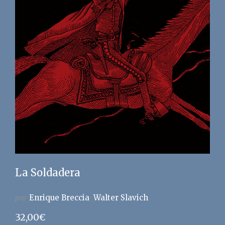
La Soldadera
par
Enrique Breccia
Walter Slavich
32,00
€