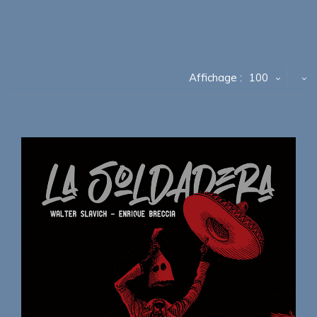
Affichage :
100