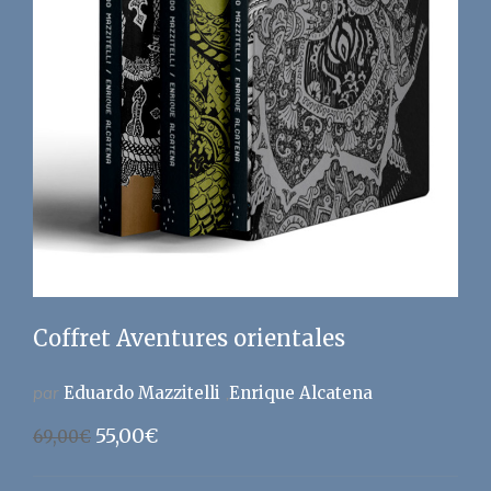
Coffret Aventures orientales
par
Eduardo Mazzitelli
Enrique Alcatena
Le
Le
55,00
€
69,00
€
prix
prix
initial
actuel