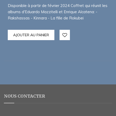
était :
est :
Disponible à partir de février 2024 Coffret qui réunit les
69,00€.
55,00€.
albums d'Eduardo Mazzitelli et Enrique Alcatena: -
Rakshassas - Kinnara - La fille de Rokubei
AJOUTER AU PANIER
NOUS CONTACTER