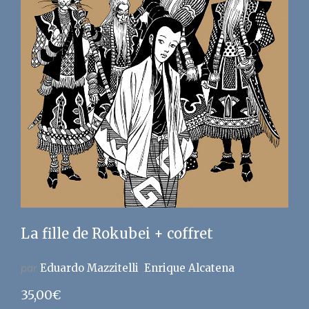
La fille de Rokubei + coffret
par
Eduardo Mazzitelli
Enrique Alcatena
35,00
€