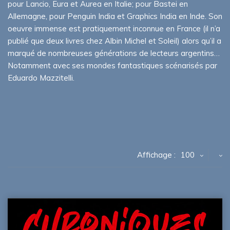
pour Lancio, Eura et Aurea en Italie; pour Bastei en
Allemagne, pour Penguin India et Graphics India en Inde. Son
oeuvre immense est pratiquement inconnue en France (il n’a
publié que deux livres chez Albin Michel et Soleil) alors qu’il a
marqué de nombreuses générations de lecteurs argentins…
Notamment avec ses mondes fantastiques scénarisés par
Eduardo Mazzitelli.
Affichage :
100