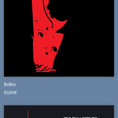
Bolita
15,00
€