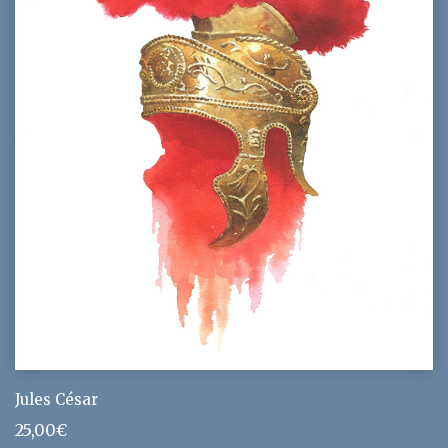
Jules César
25,00
€