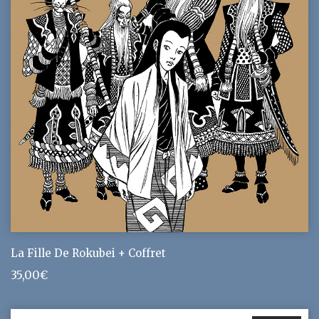
La Fille De Rokubei + Coffret
35,00
€