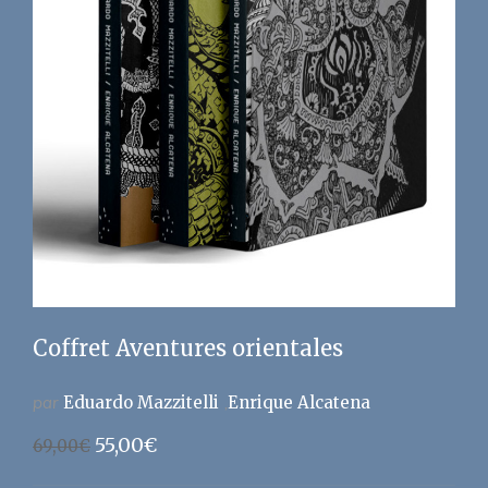
Coffret Aventures orientales
par
Eduardo Mazzitelli
Enrique Alcatena
Le
Le
55,00
€
69,00
€
prix
prix