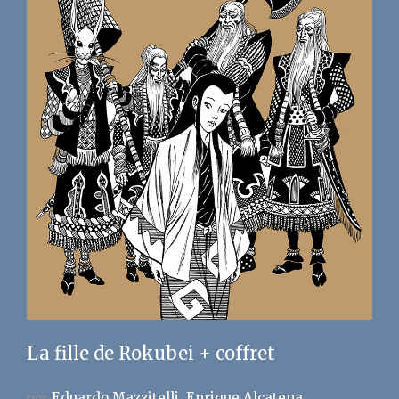
La fille de Rokubei + coffret
par
Eduardo Mazzitelli
Enrique Alcatena