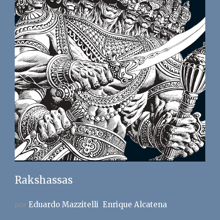
Rakshassas
par
Eduardo Mazzitelli
Enrique Alcatena