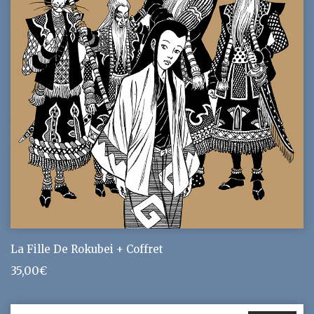
La Fille De Rokubei + Coffret
35,00
€