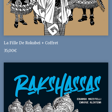
La Fille De Rokubei + Coffret
35,00
€