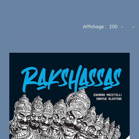
Affichage :
200