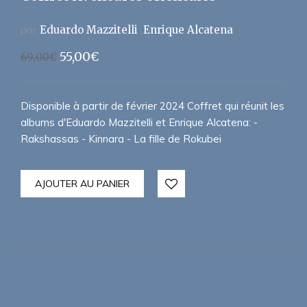
par
Eduardo Mazzitelli
Enrique Alcatena
Le
Le
55,00
€
69,00
€
prix
prix
initial
actuel
était :
est :
Disponible à partir de février 2024 Coffret qui réunit les
69,00€.
55,00€.
albums d'Eduardo Mazzitelli et Enrique Alcatena: -
Rakshassas - Kinnara - La fille de Rokubei
AJOUTER AU PANIER