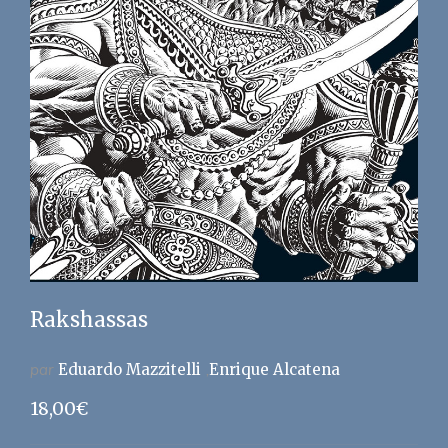
Rakshassas
par
Eduardo Mazzitelli
Enrique Alcatena
18,00
€