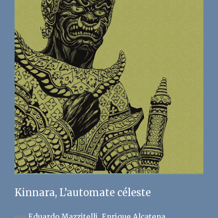
Kinnara, L’automate céleste
par
Eduardo Mazzitelli
Enrique Alcatena